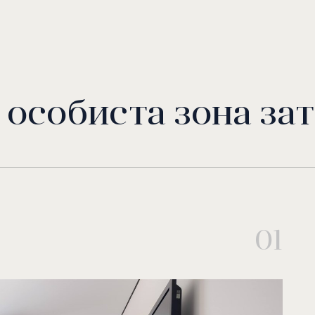
 особиста зона за
01