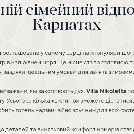
ій сімейний відп
Карпатах
a
розташована у самому серці найпопулярнішого 
трів над рівнем моря. Це місце стало головною т
, завдяки ідеальним умовам для занять зимовим
йзажами, які захоплюють дух,
Villa
Nikoletta
по
у. Усього за кілька хвилин ви зможете дістатися
обить готель надзвичайно зручним для всіх госте
а до деталей та винятковий комфорт номерів ст