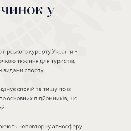
очинок у
гірського курорту України –
очкою тяжіння для туристів,
и видами спорту.
єднує спокій та тишу гір із
 до основних підйомників, що
й.
ворюють неповторну атмосферу