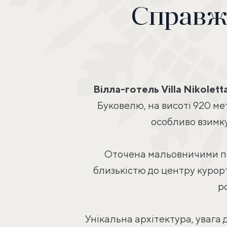
Справжн
Вілла-готель Villa Nikolett
Буковелю, на висоті 920 ме
особливо взимку
Оточена мальовничими пе
близькістю до центру курорт
р
Унікальна архітектура, уваг