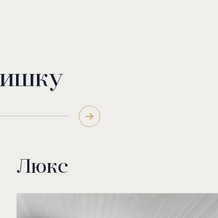
тишку
Люкс