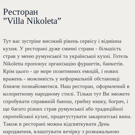
Ресторан
”Villa Nikoleta”
Тут вас зустріне високий рівень сервісу і відмінна
кухня. У ресторані дуже смачні страви - більшість
страв у меню румунської та української кухні. Готель
Nikoletta пропонує організацію фуршетів, банкетів.
Крім цього - це море позитивних емоцій, і нових
вражень - можливість у неформальній обстановці
ближче познайомитися. Наш ресторан, оформлений в
колоритному народному стилі. Тільки тут Ви зможете
спробувати справжній банош, грибну юшку, бограч, і
ще багато різних страв румунської або традиційної
європейської кухні, продегустувати закарпатські вина.
Також в ресторані можна відсвяткувати День
народження, влаштувати вечірку з розважальною